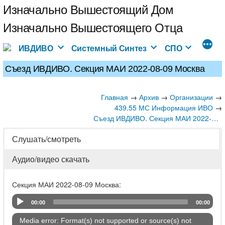
Перейти
Изначально Вышестоящий Дом
к
Изначально Вышестоящего Отца
содержимому
ИВДИВО
Системный Синтез
СПО
Съезд ИВДИВО. Секция МАИ 2022-08-09 Москва
Главная
→
→
→
Архив
Организации
→
439.55 МС Информация ИВО
Съезд ИВДИВО. Секция МАИ 2022-08-09 Москва
Слушать/смотреть
Аудио/видео скачать
Секция МАИ 2022-08-09 Москва:
00:00
00:00
Audio Player
Video
Media error: Format(s) not supported or source(s) not