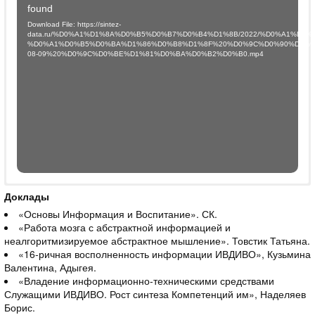
Player
found
Download File: https://sintez-
data.ru/%D0%A1%D1%8A%D0%B5%D0%B7%D0%B4%D1%8B/2022/%D0%A1%
%D0%A1%D0%B5%D0%BA%D1%86%D0%B8%D1%8F%20%D0%9C%D0%90%D0%98
08-09%20%D0%9C%D0%BE%D1%81%D0%BA%D0%B2%D0%B0.mp4
Секция МАИ 2022-08-09 Москва:
Аудио
Видео
Доклады
«Основы Информация и Воспитание». СК.
«Работа мозга с абстрактной информацией и
неалгоритмизируемое абстрактное мышление». Товстик Татьяна.
«16-ричная восполненность информации ИВДИВО», Кузьмина
Валентина, Адыгея.
«Владение информационно-техническими средствами
Служащими ИВДИВО. Рост синтеза Компетенций им», Наделяев
Борис.