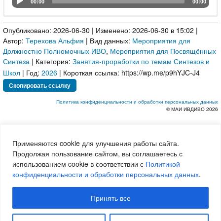
00:00
00:00
Audio Player
Синтез-тренинг 12 Синтеза ИВО.
Аудио
Опубликовано: 2026-06-30 | Изменено: 2026-06-30 в 15:02 |
Синтезфизичность 2026-06-20 Терехова А.:
Автор:
Терехова Альфия
| Вид данных:
Мероприятия для
Должностно Полномочных ИВО
,
Мероприятия для Посвящённых
Синтеза
| Категория:
Занятия-проработки по темам Синтезов и
Школ
| Год:
2026
| Короткая ссылка:
Скопировать ссылку
Политика конфиденциальности и обработки персональных данных
© МАИ ИВДИВО 2026
Применяются cookie для улучшения работы сайта.
Продолжая пользование сайтом, вы соглашаетесь с
использованием cookie в соответствии с
Политикой
конфиденциальности и обработки персональных данных
.
Принять все