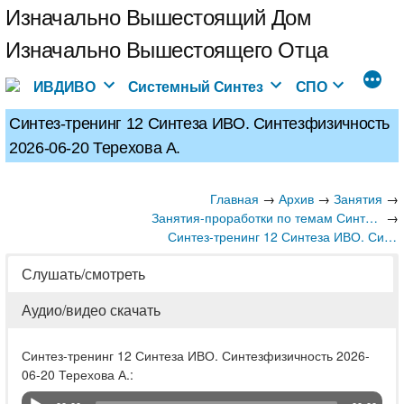
Перейти
Изначально Вышестоящий Дом
к
Изначально Вышестоящего Отца
содержимому
ИВДИВО
Системный Синтез
СПО
Синтез-тренинг 12 Синтеза ИВО. Синтезфизичность
2026-06-20 Терехова А.
Главная
→
→
→
Архив
Занятия
→
Занятия-проработки по темам Синтезов и Школ
Синтез-тренинг 12 Синтеза ИВО. Синтезфизичность 2026-06-20 Терехова А.
Слушать/смотреть
Аудио/видео скачать
Синтез-тренинг 12 Синтеза ИВО. Синтезфизичность 2026-
06-20 Терехова А.: