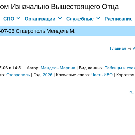
ом Изначально Вышестоящего Отца
СПО
Организации
Служебные
Расписание
-07-06 Ставрополь Мендель М.
Главная
→
-06 в 14:51 | Автор:
Мендель Марина
| Вид данных:
Таблицы и схе
то:
Ставрополь
| Год:
2026
| Ключевые слова:
Часть ИВО
| Короткая
Пол