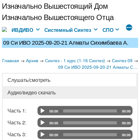
Перейти
Изначально Вышестоящий Дом
к
Изначально Вышестоящего Отца
содержимому
ИВДИВО
Системный Синтез
СПО
09 Си ИВО 2025-09-20-21 Алматы Сихимбаева А.
Главная
→
→
→
→
Архив
Синтез - 1 курс (1-16 Синтез)
Синтез 09
09 Си ИВО 2025-09-20-21 Алматы Сихимбаева А.
Слушать/смотреть
Аудио/видео скачать
Часть 1: 	
00:00
00:00
Audio Player
Часть 2: 	
00:00
00:00
Audio Player
Часть 3: 	
00:00
00:00
Audio Player