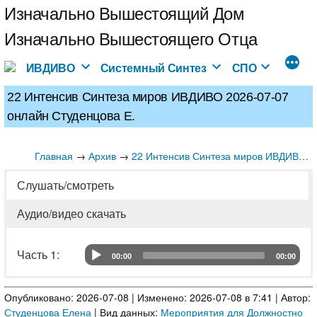
Перейти
Изначально Вышестоящий Дом
к
Изначально Вышестоящего Отца
содержимому
ИВДИВО
Системный Синтез
СПО
22 Интенсив Синтеза миров ИВДИВО 2026-07-07
онлайн Студенцова Е.
Главная
→
→
Архив
22 Интенсив Синтеза миров ИВДИВО 2026-07-07 онлайн Студенцова Е.
Слушать/смотреть
Аудио/видео скачать
Часть 1: 	
00:00
00:00
Audio Player
Часть 1:
Аудио
Опубликовано: 2026-07-08 | Изменено: 2026-07-08 в 7:41 | Автор:
Студенцова Елена
| Вид данных:
Мероприятия для Должностно