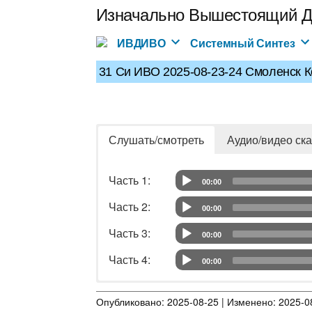
Перейти
Изначально Вышестоящий Д
к
содержимому
ИВДИВО
Системный Синтез
31 Си ИВО 2025-08-23-24 Смоленск К
Слушать/смотреть
Аудио/видео ска
Часть 1: 	
00:00
Audio Player
Часть 2: 	
00:00
Audio Player
Часть 3: 	
00:00
Audio Player
Часть 4: 	
00:00
Audio Player
Часть 1:
Аудио
Опубликовано: 2025-08-25 | Изменено: 2025-08
Часть 2:
Аудио