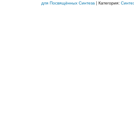
Часть 3:
Аудио
для Посвящённых Синтеза
| Категория:
Синтез
Часть 4:
Аудио