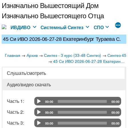
Перейти
Изначально Вышестоящий Дом
к
Изначально Вышестоящего Отца
содержимому
ИВДИВО
Системный Синтез
СПО
45 Си ИВО 2026-06-27-28 Екатеринбург Тураева С.
Главная
→
→
→
Архив
Синтез - 3 курс (33-48 Синтез)
Синтез 45
→
45 Си ИВО 2026-06-27-28 Екатеринбург Тураева С.
Слушать/смотреть
Аудио/видео скачать
Часть 1: 	
00:00
00:00
Audio Player
Часть 2: 	
00:00
00:00
Audio Player
Часть 3: 	
00:00
00:00
Audio Player