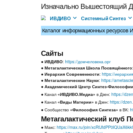
Перейти
Изначально Вышестоящий Д
к
содержимому
ИВДИВО
Системный Синтез
Каталог информационных ресурсов 
Сайты
●
ИВДИВО
:
https://домчеловека.орг
●
Метагалактическая Школа Посвящённого
●
Иерархия Современности
:
https://иерарх
●
Метагалактические Науки
:
https://ametasci
●
Академический Центр Синтез-Философи
● Канал
«ИВДИВО.Медиа»
в Дзен:
https://dz
● Канал
«Виды Материи»
в Дзен:
https://dze
● Сообщество
«Философия Синтеза»
в ВК:
h
Метагалактический клуб 
● Макс:
https://max.ru/join/xcRfJfdPP0lQUaX6