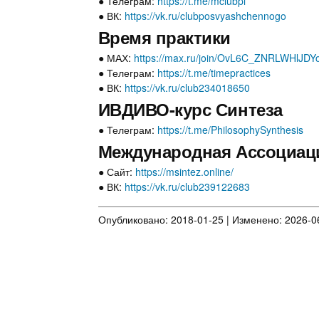
● Телеграм:
https://t.me/mclubpi
● ВК:
https://vk.ru/clubposvyashchennogo
Время практики
● МАХ:
https://max.ru/join/OvL6C_ZNRLWHlJD
● Телеграм:
https://t.me/timepractices
● ВК:
https://vk.ru/club234018650
ИВДИВО-курс Синтеза
● Телеграм:
https://t.me/PhilosophySynthesis
Международная Ассоциаци
● Сайт:
https://msintez.online/
● ВК:
https://vk.ru/club239122683
Опубликовано: 2018-01-25 | Изменено: 2026-06