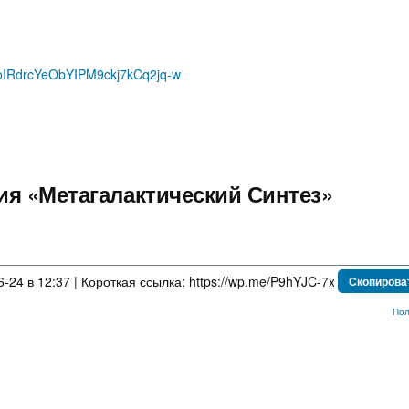
YoIRdrcYeObYIPM9ckj7kCq2jq-w
я «Метагалактический Синтез»
-24 в 12:37 | Короткая ссылка:
Скопирова
Пол