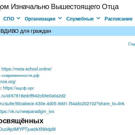
ом Изначально Вышестоящего Отца
СПО
Организации
Служебные
Расписание
ИВДИВО для граждан
Гл
:
https://meta-school.online/
ия-современности.рф
ence.org/
и
:
https://ацсф.орг
en.ru/id/67818edcff942c69e0a0a2d2
n.ru/suite/90cabece-630e-4d05-9dd1-f54a5c202102?share_to=link
ttps://vk.ru/newparadigm_ivo
Посвящённых
kkOuclAjcIMfYPTjuw2kXNl9dpM