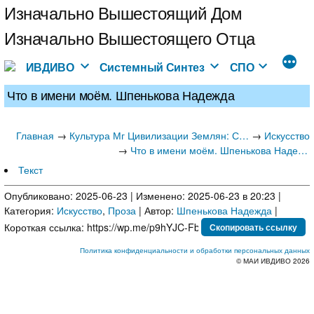
Перейти
Изначально Вышестоящий Дом
к
Изначально Вышестоящего Отца
содержимому
ИВДИВО
Системный Синтез
СПО
Что в имени моём. Шпенькова Надежда
Главная
→
→
Культура Мг Цивилизации Землян: Синтез есть Культура новой Эпохи
Искусство
→
Что в имени моём. Шпенькова Надежда
Текст
Опубликовано: 2025-06-23 | Изменено: 2025-06-23 в 20:23 |
Категория:
Искусство
,
Проза
| Автор:
Шпенькова Надежда
|
Короткая ссылка:
Скопировать ссылку
Политика конфиденциальности и обработки персональных данных
© МАИ ИВДИВО 2026