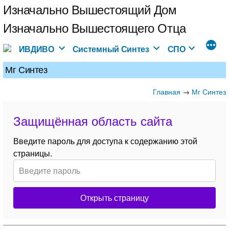
Перейти
Изначально Вышестоящий Дом
к
Изначально Вышестоящего Отца
содержимому
ИВДИВО
Системный Синтез
СПО
Мг Синтез
Главная
→
Мг Синтез
Защищённая область сайта
Введите пароль для доступа к содержанию этой
страницы.
Открыть страницу