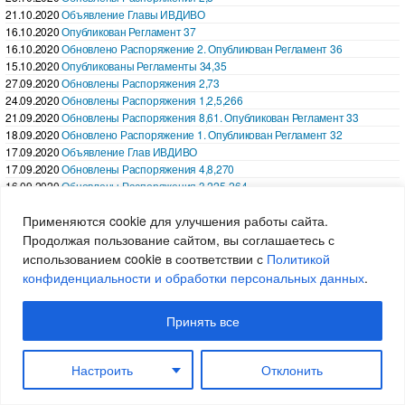
21.10.2020
Объявление Главы ИВДИВО
16.10.2020
Опубликован Регламент 37
16.10.2020
Обновлено Распоряжение 2. Опубликован Регламент 36
15.10.2020
Опубликованы Регламенты 34,35
27.09.2020
Обновлены Распоряжения 2,73
24.09.2020
Обновлены Распоряжения 1,2,5,266
21.09.2020
Обновлены Распоряжения 8,61. Опубликован Регламент 33
18.09.2020
Обновлено Распоряжение 1. Опубликован Регламент 32
17.09.2020
Объявление Глав ИВДИВО
17.09.2020
Обновлены Распоряжения 4,8,270
16.09.2020
Обновлены Распоряжения 3,225-264
16.09.2020
Объявление Глав ИВДИВО
Применяются cookie для улучшения работы сайта.
15.09.2020
Обновлены Распоряжения 1,65,177-224. Опубликованы
Регламенты 30,31
Продолжая пользование сайтом, вы соглашаетесь с
11.09.2020
Обновлены Распоряжения 121-176
использованием cookie в соответствии с
Политикой
11.09.2020
Обновлены Распоряжения 1,2,5,6,9-120. Опубликован Регламент
конфиденциальности и обработки персональных данных
.
29
08.09.2020
Обновлено Распоряжение 266
Принять все
08.09.2020
Опубликовано расписание Синтезов Аватарессы Синтеза ОС
08.09.2020
Объявление Главы ИВДИВО
08.09.2020
Опубликован План Синтеза деятельности юридической
Настроить
Отклонить
организации Иерархического центра Синтез-физичности
20.08.2020
Опубликован Регламент 28