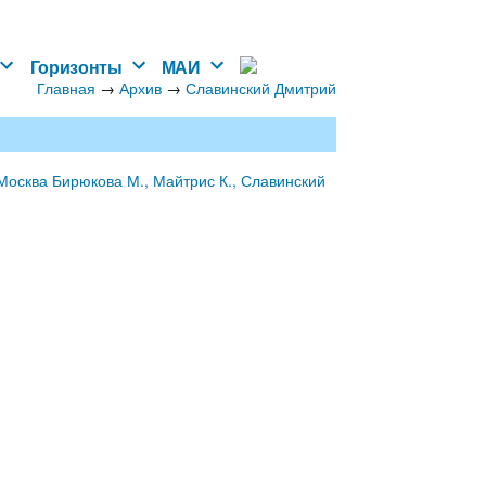
Горизонты
МАИ
Главная
→
→
Архив
Славинский Дмитрий
осква Бирюкова М., Майтрис К., Славинский